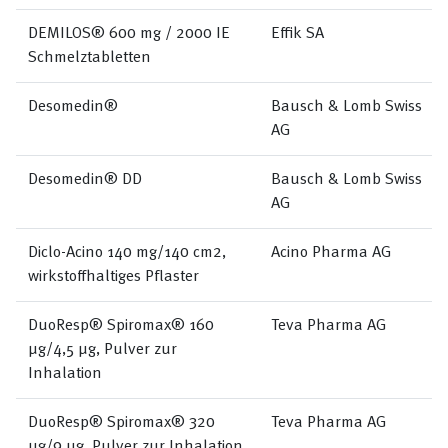
DEMILOS® 600 mg / 2000 IE
Effik SA
Schmelztabletten
Desomedin®
Bausch & Lomb Swiss
AG
Desomedin® DD
Bausch & Lomb Swiss
AG
Diclo-Acino 140 mg/140 cm2,
Acino Pharma AG
wirkstoffhaltiges Pflaster
DuoResp® Spiromax® 160
Teva Pharma AG
µg/4,5 µg, Pulver zur
Inhalation
DuoResp® Spiromax® 320
Teva Pharma AG
µg/9 µg, Pulver zur Inhalation