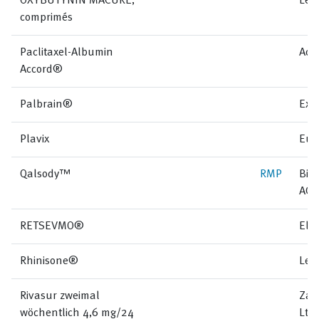
OXYBUTYNIN MACURE,
Lem
comprimés
Paclitaxel-Albumin
Acc
Accord®
Palbrain®
Exel
Plavix
Eur
Qalsody™
RMP
Bio
AG
RETSEVMO®
Eli 
Rhinisone®
Lem
Rivasur zweimal
Zam
wöchentlich 4,6 mg/24
Ltd