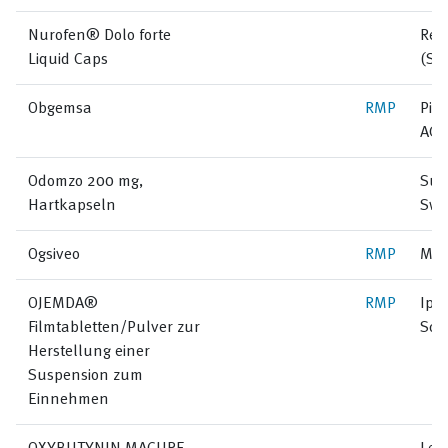
Nurofen® Dolo forte
Reck
Liquid Caps
(Sw
Obgemsa
RMP
Pie
AG
Odomzo 200 mg,
Sun
Hartkapseln
Swi
Ogsiveo
RMP
Mer
OJEMDA®
RMP
Ips
Filmtabletten/Pulver zur
Sch
Herstellung einer
Suspension zum
Einnehmen