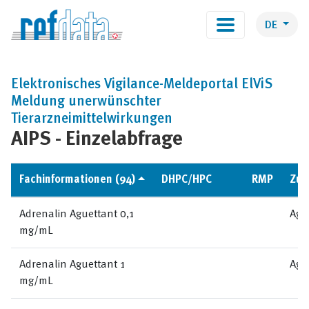
DE
Elektronisches Vigilance-Meldeportal ElViS
Meldung unerwünschter
Tierarzneimittelwirkungen
AIPS - Einzelabfrage
Fachinformationen (94)
DHPC/HPC
RMP
Zul
Adrenalin Aguettant 0,1
Agu
mg/mL
Adrenalin Aguettant 1
Agu
mg/mL