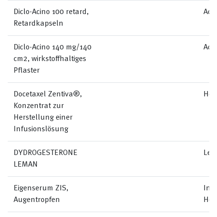
Diclo-Acino 100 retard,
Aci
Retardkapseln
Diclo-Acino 140 mg/140
Aci
cm2, wirkstoffhaltiges
Pflaster
Docetaxel Zentiva®,
Hel
Konzentrat zur
Herstellung einer
Infusionslösung
DYDROGESTERONE
Lem
LEMAN
Eigenserum ZIS,
Inst
Augentropfen
Hôp