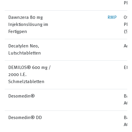
Pha
Dawnzera 80 mg
RMP
Ots
Injektionslösung im
Pha
Fertigpen
(Sw
Decatylen Neo,
Aci
Lutschtabletten
DEMILOS® 600 mg /
Effi
2000 I.E.
Schmelztabletten
Desomedin®
Bau
AG
Desomedin® DD
Bau
AG