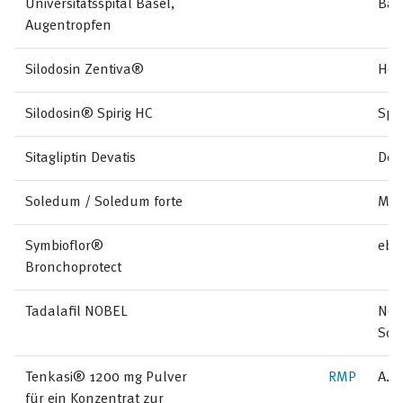
Universitätsspital Basel,
Bas
Augentropfen
Silodosin Zentiva®
Hel
Silodosin® Spirig HC
Spi
Sitagliptin Devatis
Dev
Soledum / Soledum forte
Mel
Symbioflor®
ebi
Bronchoprotect
Tadalafil NOBEL
Nob
Sch
Tenkasi® 1200 mg Pulver
RMP
A. 
für ein Konzentrat zur