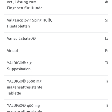
vet., Lösung zum
AG
Eingeben für Hunde
Valganciclovir Spirig HC®,
Spi
Filmtabletten
Vanco Labatec®
Lab
Viread
Eur
YALDIGO® 1 g
Til
Suppositorien
YALDIGO® 1600 mg
Til
magensaftresistente
Tablette
YALDIGO® 400 mg
Til
magensaftresistente