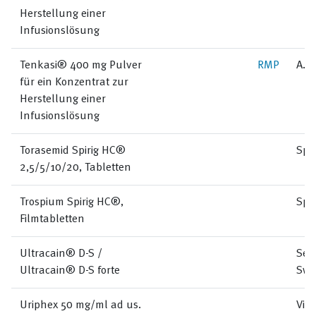
Herstellung einer
Infusionslösung
Tenkasi® 400 mg Pulver
RMP
A. 
für ein Konzentrat zur
Herstellung einer
Infusionslösung
Torasemid Spirig HC®
Spi
2,5/5/10/20, Tabletten
Trospium Spirig HC®,
Spi
Filmtabletten
Ultracain® D-S /
Sep
Ultracain® D-S forte
Swi
Uriphex 50 mg/ml ad us.
Vir