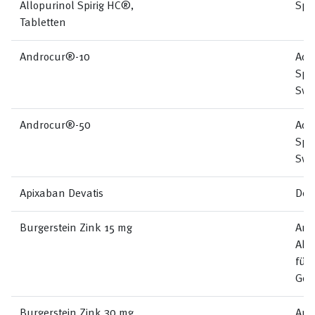
Allopurinol Spirig HC®,
Spi
Tabletten
Androcur®-10
Adv
Spe
Swi
Androcur®-50
Adv
Spe
Swi
Apixaban Devatis
Dev
Burgerstein Zink 15 mg
Anti
Akt
für
Ges
Burgerstein Zink 30 mg
Anti