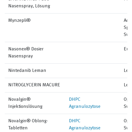
Nasenspray, Lösung
Mynzepli®
Adv
Spe
Swi
Nasonex® Dosier
Eur
Nasenspray
Nintedanib Leman
Lem
NITROGLYCERIN MACURE
Lem
Novalgin®
DHPC
Ope
Injektionslösung
Agranulozytose
Swi
Novalgin® Oblong-
DHPC
Ope
Tabletten
Agranulozytose
Swi