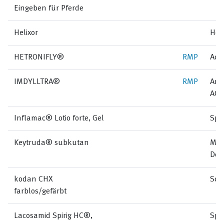
Eingeben für Pferde
Helixor
Hel
HETRONIFLY®
RMP
Acc
IMDYLLTRA®
RMP
Amg
AG
Inflamac® Lotio forte, Gel
Spi
Keytruda® subkutan
MSD
Doh
kodan CHX
Sch
farblos/gefärbt
Lacosamid Spirig HC®,
Spi