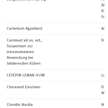
Akt
für
Ges
Carbetocin Aguettant
Agu
Caremast ad us. vet.,
Dr.
Suspension zur
intramammären
Anwendung bei
laktierenden Kühen
CEFEPIM LEMAN IV/IM
Lem
Chinamed Emulsion
DR.
AG
Clonidin Nardia
Nar