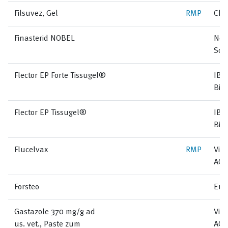
Filsuvez, Gel
RMP
Chie
Finasterid NOBEL
Nob
Sch
Flector EP Forte Tissugel®
IBSA
Bio
Flector EP Tissugel®
IBSA
Bio
Flucelvax
RMP
Vifo
AG
Forsteo
Eur
Gastazole 370 mg/g ad
Vir
us. vet., Paste zum
AG