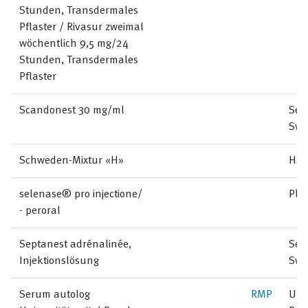
Stunden, Transdermales
Pflaster / Rivasur zweimal
wöchentlich 9,5 mg/24
Stunden, Transdermales
Pflaster
Scandonest 30 mg/ml
Sep
Swi
Schweden-Mixtur «H»
Hän
selenase® pro injectione/
Pla
- peroral
Septanest adrénalinée,
Sep
Injektionslösung
Swi
Serum autolog
RMP
Univ