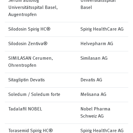
Serum autolog
Universitätsspital
Universitätsspital Basel,
Basel
Augentropfen
Silodosin Spirig HC®
Spirig HealthCare AG
Silodosin Zentiva®
Helvepharm AG
SIMILASAN Cerumen,
Similasan AG
Ohrentropfen
Sitagliptin Devatis
Devatis AG
Soledum / Soledum forte
Melisana AG
Tadalafil NOBEL
Nobel Pharma
Schweiz AG
Torasemid Spirig HC®
Spirig HealthCare AG