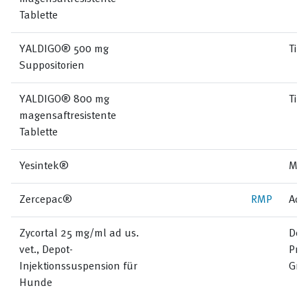
Tablette
YALDIGO® 500 mg
Til
Suppositorien
YALDIGO® 800 mg
Til
magensaftresistente
Tablette
Yesintek®
Med
Zercepac®
RMP
Acc
Zycortal 25 mg/ml ad us.
Dec
vet., Depot-
Pro
Injektionssuspension für
Gm
Hunde