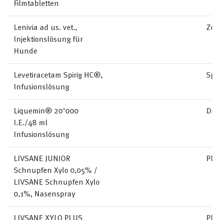
Filmtabletten
Lenivia ad us. vet.,
Zoe
Injektionslösung für
Hunde
Levetiracetam Spirig HC®,
Spi
Infusionslösung
Liquemin® 20'000
Dro
I.E./48 ml
Infusionslösung
LIVSANE JUNIOR
Pha
Schnupfen Xylo 0,05% /
LIVSANE Schnupfen Xylo
0,1%, Nasenspray
LIVSANE XYLO PLUS
Pha