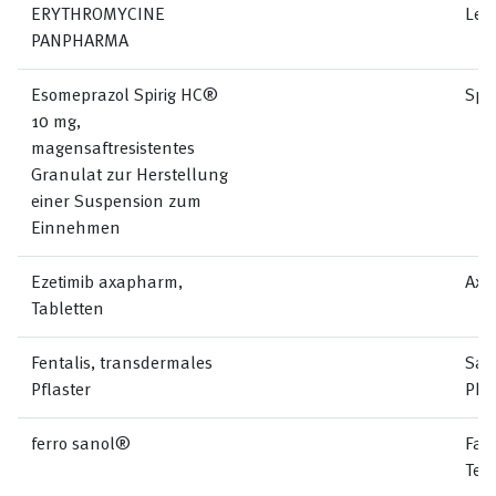
ERYTHROMYCINE
Lem
PANPHARMA
Esomeprazol Spirig HC®
Spi
10 mg,
magensaftresistentes
Granulat zur Herstellung
einer Suspension zum
Einnehmen
Ezetimib axapharm,
Axa
Tabletten
Fentalis, transdermales
San
Pflaster
Pha
ferro sanol®
Far
Teo